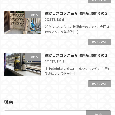
透かしブロック in 新潟県新潟市 その２
中部地方
2025年8月29日
どうもこんにちは。新潟市その２です。今回は
他のいろいろな場所 […]
続きを読む
透かしブロック in 新潟県新潟市 その１
中部地方
2025年8月22日
↑上越新幹線に乗車し一息つくペンギン ↑早速
新潟について透か […]
続きを読む
検索
検