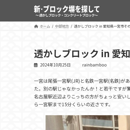
コ
ナ
ン
ビ
テ
ゲ
ン
ー
ホーム
中部地方
透かしブロック in 愛知県一宮市そ
ツ
シ
へ
ョ
ス
ン
透かしブロック in 
キ
に
ッ
移
2024年10月25日
rainbamboo
プ
動
一宮は尾張一宮駅(JR)と名鉄一宮駅(名鉄)
た。別の駅じゃなかったんか！と若干ですが
名古屋駅近辺よりこっちの方がちょっと安い
ら一宮駅まで15分くらいの近さです。