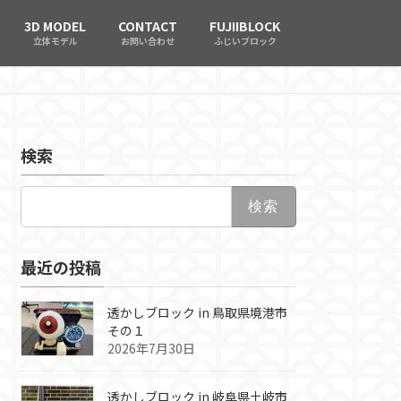
3D MODEL
CONTACT
FUJIIBLOCK
立体モデル
お問い合わせ
ふじいブロック
検索
検
索:
最近の投稿
透かしブロック in 鳥取県境港市
その１
2026年7月30日
透かしブロック in 岐阜県土岐市