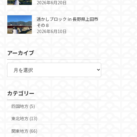
2026年6月20日
透かしブロック in 長野県上田市
その８
2026年6月10日
アーカイブ
ア
ー
カ
イ
ブ
カテゴリー
四国地方 (5)
東北地方 (13)
関東地方 (66)