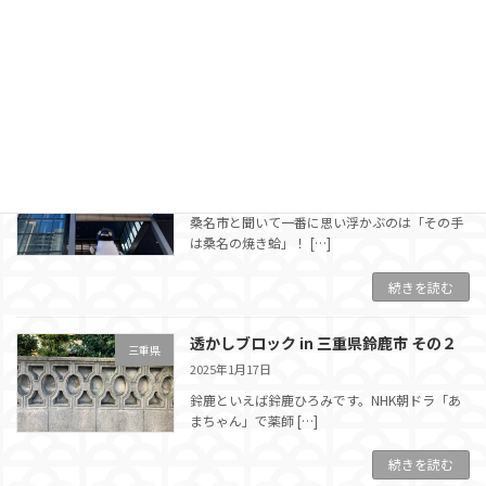
2025年2月7日
名古屋から近鉄名古屋線に乗って30分くらいで
近鉄四日市へやっ […]
続きを読む
透かしブロック in 三重県桑名市
三重県
2025年1月20日
桑名市と聞いて一番に思い浮かぶのは「その手
は桑名の焼き蛤」！ […]
続きを読む
透かしブロック in 三重県鈴鹿市 その２
三重県
2025年1月17日
鈴鹿といえば鈴鹿ひろみです。NHK朝ドラ「あ
まちゃん」で薬師 […]
続きを読む