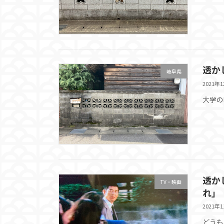
透か
岐阜県
2021年
大学の
透か
TV・映画
れ」
2021年
どうも