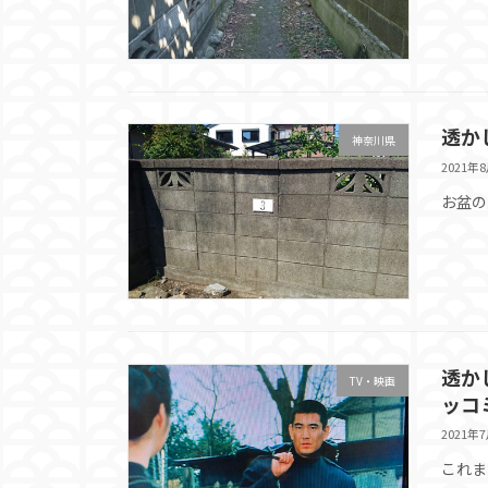
透か
神奈川県
2021年
お盆の
透か
TV・映画
ッコ
2021年
これま