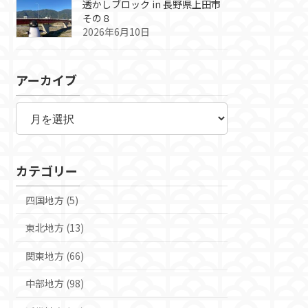
透かしブロック in 長野県上田市
その８
2026年6月10日
アーカイブ
ア
ー
カ
イ
ブ
カテゴリー
四国地方 (5)
東北地方 (13)
関東地方 (66)
中部地方 (98)